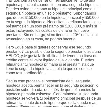
Hay dos formas de cerrar un refinanciamiento de una
hipoteca principal cuando tienen una segunda hipoteca:
Puedes refinanciar tanto tu hipoteca principal como tu
segunda hipoteca en un solo préstamo. Supongamos
que debes $150,000 en tu hipoteca principal y $50,000
en tu segunda hipoteca. Necesitarías refinanciar los dos
préstamos en un solo préstamo de $200,000, o más si
estás incluyendo los
costos de cierre
en tu nuevo
préstamo. Sin embargo, si no tienes un 20% de capital
acumulado en tu casa, no podrás hacerlo.
Pero ¿qué pasa si quieres conservar ese segundo
préstamo? Es posible que tu segundo préstamo sea una
HELOC, y te gusta la flexibilidad de tener una línea de
crédito contra el valor líquido de la vivienda. Puedes
refinanciar tu hipoteca primaria si el prestamista que
tiene tu segunda hipoteca acepta lo que se conoce
como resubordinación.
Según este proceso, el prestamista de tu segunda
hipoteca acepta permanecer en la segunda posición, o
posición subordinada, después de que refinancies tu
hipoteca primaria existente. Generalmente, tu segunda
hipoteca se volverá tu préstamo principal después de un
refinanciamiento de este tipo porque es la deuda más
antigua. Entonces, deberás pedir que el titular de tu