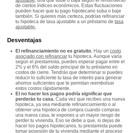
ajustable
, una que sube o baja según el rendimiento
de ciertos índices económicos. Estas fluctuaciones
pueden hacer que tu pago hipotecario suba o baje
también. Si quieres más certeza, podrías refinanciar
tu hipoteca de tasa ajustable a un préstamo de
tasa
ajustable.
Desventajas
El refinanciamiento no es gratuito.
Hay un
costo
asociado con refinanciar
tu hipoteca. Aunque varía
según el prestamista, puedes esperar pagar entre el
2% y el 6% del saldo principal de tu préstamo en
costos de cierre. Tendrás que determinar si puedes
reducir lo suficiente tu tasa de interés para generar
ahorros suficientes que te permitan reembolsar
estos costos rápidamente.
El no hacer los pagos podría significar que
perderás tu casa.
Cada vez que recibes una nueva
hipoteca, ya sea mediante refinanciamiento o al
obtener una hipoteca de compra cuando compras
una nueva casa, te expones a un mayor riesgo de
perder tu vivienda. Eso se debe a que, si dejas de
hacer los pagos hipotecarios, tu prestamista puede
tomar posesión de tu vivienda mediante el proceso