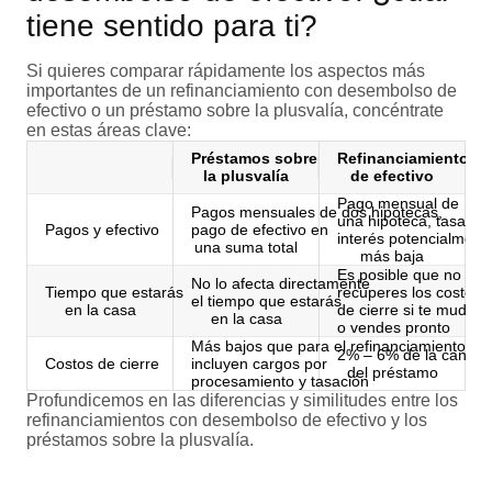
tiene sentido para ti?
Si quieres comparar rápidamente los aspectos más
importantes de un refinanciamiento con desembolso de
efectivo o un préstamo sobre la plusvalía, concéntrate
en estas áreas clave:
Préstamos sobre
Refinanciamientos 
la plusvalía
de efectivo
Pago mensual de
Pagos mensuales de dos hipotecas,
una hipoteca, tasa de
Pagos y efectivo
pago de efectivo en
interés potencialmen
una suma total
más baja
Es posible que no
No lo afecta directamente
Tiempo que estarás
recuperes los costos
el tiempo que estarás
en la casa
de cierre si te mudas
en la casa
o vendes pronto
Más bajos que para el refinanciamiento,
2% – 6% de la cantid
Costos de cierre
incluyen cargos por
del préstamo
procesamiento y tasación
Profundicemos en las diferencias y similitudes entre los
refinanciamientos con desembolso de efectivo y los
préstamos sobre la plusvalía.