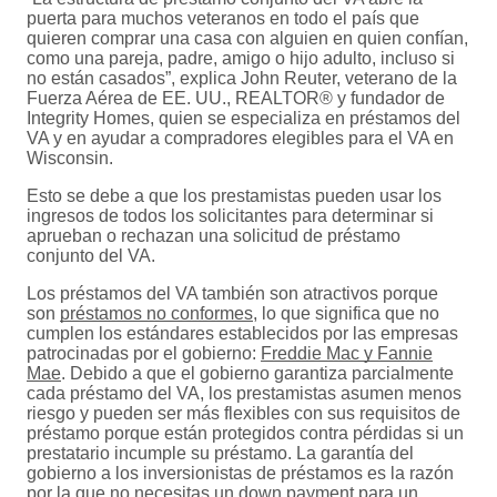
puerta para muchos veteranos en todo el país que
quieren comprar una casa con alguien en quien confían,
como una pareja, padre, amigo o hijo adulto, incluso si
no están casados”, explica John Reuter, veterano de la
Fuerza Aérea de EE. UU., REALTOR® y fundador de
Integrity Homes, quien se especializa en préstamos del
VA y en ayudar a compradores elegibles para el VA en
Wisconsin.
Esto se debe a que los prestamistas pueden usar los
ingresos de todos los solicitantes para determinar si
aprueban o rechazan una solicitud de préstamo
conjunto del VA.
Los préstamos del VA también son atractivos porque
son
préstamos no conformes
, lo que significa que no
cumplen los estándares establecidos por las empresas
patrocinadas por el gobierno:
Freddie Mac y Fannie
Mae
. Debido a que el gobierno garantiza parcialmente
cada préstamo del VA, los prestamistas asumen menos
riesgo y pueden ser más flexibles con sus requisitos de
préstamo porque están protegidos contra pérdidas si un
prestatario incumple su préstamo. La garantía del
gobierno a los inversionistas de préstamos es la razón
por la que no necesitas un down payment para un