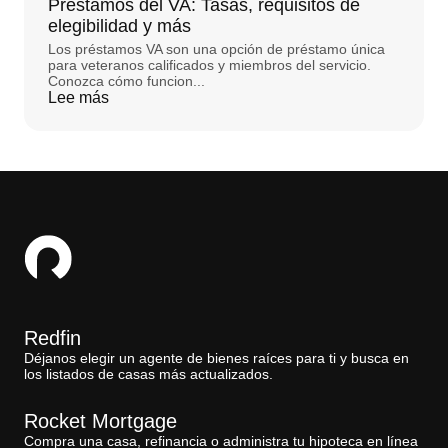
Préstamos del VA: Tasas, requisitos de
elegibilidad y más
Los préstamos VA son una opción de préstamo única
para veteranos calificados y miembros del servicio.
Conozca cómo funcion...
Lee más
Redfin
Déjanos elegir un agente de bienes raíces para ti y busca en
los listados de casas más actualizados.
Rocket Mortgage
Compra una casa, refinancia o administra tu hipoteca en línea