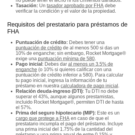
no puede tener el techo ni los cimientos dañados.
Tasación:
Un
tasador aprobado por FHA
debe
verificar la condición y el valor de la propiedad.
Requisitos del prestatario para préstamos de
FHA
Puntuación de crédito:
Debes tener una
puntuación de crédito
de al menos 500 si das un
10% de enganche; sin embargo, Rocket Mortgage®
exige una
puntuación mínima de 580
.
Pago inicial
: Debes dar
al menos un 3.5% de
enganche
(o 10% si quieres calificar con una
puntuación de crédito inferior a 580). Para calcular
tu pago inicial, ingresa la información de tu
préstamo en nuestra
calculadora de pago inicial
.
Relación deuda-ingreso (DTI)
: Tu DTI no debe
superar el 43%, aunque algunos prestamistas,
incluido Rocket Mortgage®, permiten DTI de hasta
el 57%.
Prima del seguro hipotecario (MIP):
Este es un
cargo que protege a FHA
en caso de que el
prestatario incumpla el pago del préstamo. Incluye
una prima inicial del 1.75% de la cantidad del
préstamo y una prima anual de entre 0.15% y