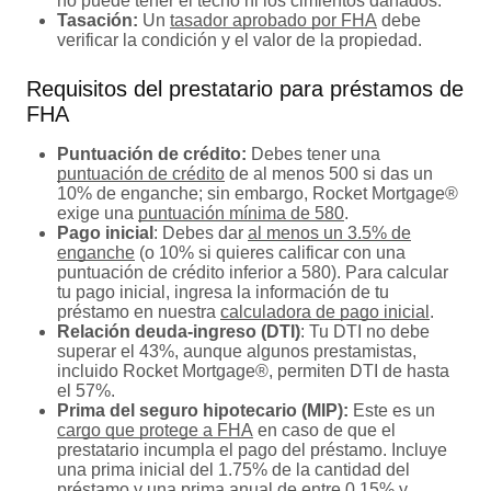
no puede tener el techo ni los cimientos dañados.
Tasación:
Un
tasador aprobado por FHA
debe
verificar la condición y el valor de la propiedad.
Requisitos del prestatario para préstamos de
FHA
Puntuación de crédito:
Debes tener una
puntuación de crédito
de al menos 500 si das un
10% de enganche; sin embargo, Rocket Mortgage®
exige una
puntuación mínima de 580
.
Pago inicial
: Debes dar
al menos un 3.5% de
enganche
(o 10% si quieres calificar con una
puntuación de crédito inferior a 580). Para calcular
tu pago inicial, ingresa la información de tu
préstamo en nuestra
calculadora de pago inicial
.
Relación deuda-ingreso (DTI)
: Tu DTI no debe
superar el 43%, aunque algunos prestamistas,
incluido Rocket Mortgage®, permiten DTI de hasta
el 57%.
Prima del seguro hipotecario (MIP):
Este es un
cargo que protege a FHA
en caso de que el
prestatario incumpla el pago del préstamo. Incluye
una prima inicial del 1.75% de la cantidad del
préstamo y una prima anual de entre 0.15% y