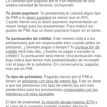
La cantidad que pagarás por el PMI depende de una
amplia variedad de factores, incluyendo:
Tu down payment:
Tu prestamista te cobrará algún tipo
de PMI si tu
down payment
es menor que el 20%.
Cuanto menor sea tu down payment, representarás un
mayor riesgo para los prestamistas. Para reducir tus
gastos de PMI, haz un down payment mayor en el cierre.
Tu puntuación de crédito:
Este número indica a los
prestamistas qué tan responsable eres cuando pides un
préstamo. ¿Siempre pagas a tiempo? Tu
puntuación de
crédito
será más alta. ¿Sueles no pagar o exceder tu
crédito? Tu puntuación será menor. Una puntuación más
baja indica que tienes más probabilidades de incumplir
con el pago de tu préstamo. En consecuencia, pagarás
más por un PMI.
Tu tipo de préstamo:
Pagarás menos por el PMI si
tienes un
préstamo con tasa de interés fija
. Esto se debe
a que los préstamos con tasa de interés fija son más
predecibles para los prestamistas
comparados con las
hipotecas con tasa ajustable
.
El tipo de propiedad,
tu relación deuda-ingreso (DTI)
y
el valor de tu vivienda también pueden afectar la