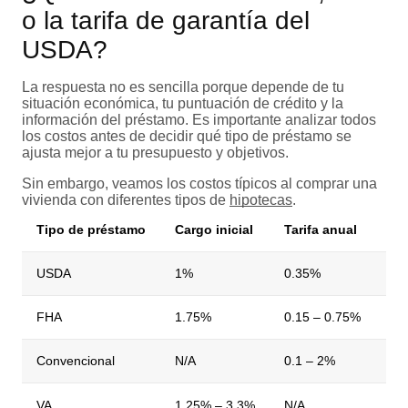
o la tarifa de garantía del
USDA?
La respuesta no es sencilla porque depende de tu
situación económica, tu puntuación de crédito y la
información del préstamo. Es importante analizar todos
los costos antes de decidir qué tipo de préstamo se
ajusta mejor a tu presupuesto y objetivos.
Sin embargo, veamos los costos típicos al comprar una
vivienda con diferentes tipos de
hipotecas
.
Tipo de préstamo
Cargo inicial
Tarifa anual
¿D
USDA
1%
0.35%
Pl
FHA
1.75%
0.15 – 0.75%
11 
Convencional
N/A
0.1 – 2%
Ha
VA
1.25% – 3.3%
N/A
N/