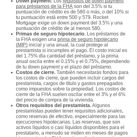
Down payment:
Los
requisitos de down payment
para préstamos de la FHA
son del 3.5% si tu
puntuación de crédito es de 580 o más, o del 10% si
tu puntuación está entre 500 y 579. Rocket
Mortgage exige un down payment del 3.5% y una
puntuación de crédito de al menos 580.
Primas de seguro hipotecario.
Los préstamos de
la FHA exigen una
prima de seguro hipotecario
(MIP)
inicial y una anual, la cual protege al
prestamista si incumples el pago. El costo inicial es
del 1.75% dla cantidad del préstamo, y la prima
anual oscila entre el 0.15% y el 0.75%, dependiendo
de tu down payment y el plazo del préstamo.
Costos de cierre.
También necesitarás fondos para
los costos de cierre, que pueden incluir cargos del
prestamista, cargos de título y gastos prepagados
como impuestos sobre la propiedad. Los costos de
cierre de la FHA suelen oscilar entre el 3% y el 6%
del precio de compra de la vivienda.
Otros requisitos del prestamista.
Algunos
prestamistas pueden tener requisitos adicionales,
como reservas de efectivo, especialmente para las
ejecuciones hipotecarias. Las reservas, que son
activos líquidos o casi líquidos disponibles para el
prestatario, a menudo se miden en meses de pagos