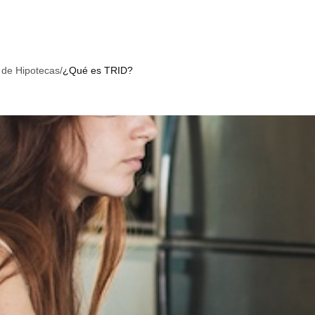
 de Hipotecas
/
¿Qué es TRID?