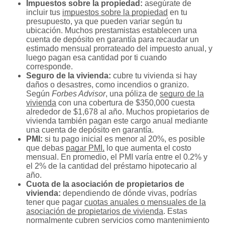
Impuestos sobre la propiedad:
asegúrate de
incluir tus
impuestos sobre la propiedad
en tu
presupuesto, ya que pueden variar según tu
ubicación. Muchos prestamistas establecen una
cuenta de depósito en garantía para recaudar un
estimado mensual prorrateado del impuesto anual, y
luego pagan esa cantidad por ti cuando
corresponde.
Seguro de la vivienda:
cubre tu vivienda si hay
daños o desastres, como incendios o granizo.
Según
Forbes Advisor
, una póliza de
seguro de la
vivienda
con una cobertura de $350,000 cuesta
alrededor de $1,678 al año. Muchos propietarios de
vivienda también pagan este cargo anual mediante
una cuenta de depósito en garantía.
PMI:
si tu pago inicial es menor al 20%, es posible
que debas
pagar PMI,
lo que aumenta el costo
mensual. En promedio, el PMI varía entre el 0.2% y
el 2% de la cantidad del préstamo hipotecario al
año.
Cuota de la asociación de propietarios de
vivienda:
dependiendo de dónde vivas, podrías
tener que pagar
cuotas anuales o mensuales de la
asociación de propietarios de vivienda
. Estas
normalmente cubren servicios como mantenimiento