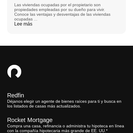
Las viviendas ocupadas por el propietario son
propiedades empleadas por su dueño para vivir.
Conoce las ventajas y desventajas de las viviendas
ocupadas ...
Lee más
Redfin
Déjanos elegir un agente de bienes raíces para ti y busca en
los listados de casas más actualizados.
Rocket Mortgage
Compra una casa, refinancia o administra tu hipoteca en línea
con la compañía hipotecaria más grande de EE. UU.*