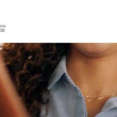
FHA
/
VOE