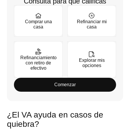
Consulta para qué calificas
Comprar una
Refinanciar mi
casa
casa
Refinanciamiento
Explorar mis
con retiro de
opciones
efectivo
Comenzar
¿El VA ayuda en casos de
quiebra?