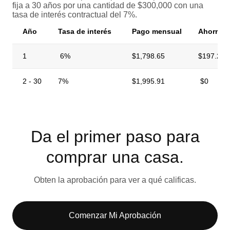
fija a 30 años por una cantidad de $300,000 con una
tasa de interés contractual del 7%.
Año
Tasa de interés
Pago mensual
Ahorro 
1
6%
$1,798.65
$197.26
2 - 30
7%
$1,995.91
$0
Da el primer paso para
comprar una casa.​
Obten la aprobación para ver a qué calificas.
Comenzar Mi Aprobación​