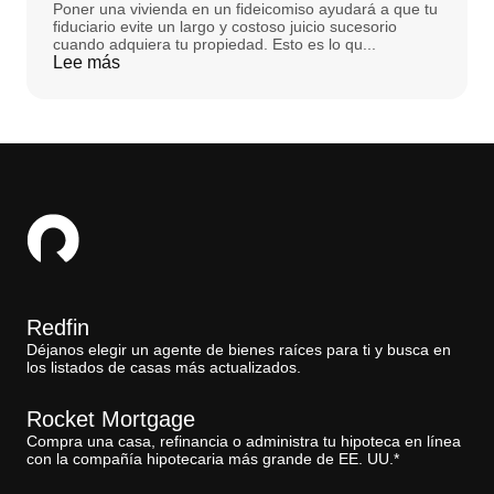
Poner una vivienda en un fideicomiso ayudará a que tu
fiduciario evite un largo y costoso juicio sucesorio
cuando adquiera tu propiedad. Esto es lo qu...
Lee más
Redfin
Déjanos elegir un agente de bienes raíces para ti y busca en
los listados de casas más actualizados.
Rocket Mortgage
Compra una casa, refinancia o administra tu hipoteca en línea
con la compañía hipotecaria más grande de EE. UU.*