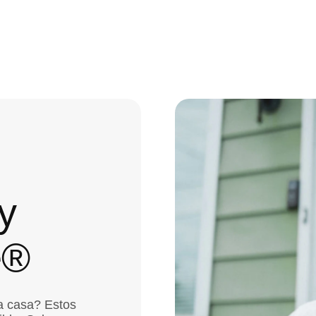
y
e®
na casa? Estos